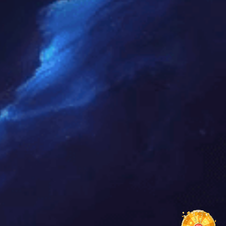
跑动和传递来撕扯对方防线。
传递方式，让他们在进攻时始
利用身体素质进行斗争，并且
支持，因此未能形成有效威
特色。冰岛注重团队合作，而
念上的不同。
证控球，还能迅速转换攻守，
提高自身短板，以备未来挑