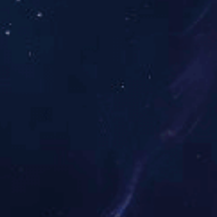
首页
体育动态
正
在冰岛U17青年队与匈牙利
对这场精彩对决进行详细分
些方面的探讨，我们不仅能
的较量，更是一场青春与梦
1、战术布置与
在这场较量中，冰岛U17青
活性。球员们通过短传配合来
型，意图通过密集防守来抵
比赛初期，两队都很谨慎，
利队疲于奔命。他们的中场
得力不从心。