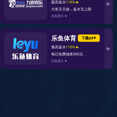
分析与赛后点评