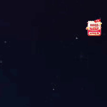
下一篇
阿德莱德联主场迎战布里球队期待