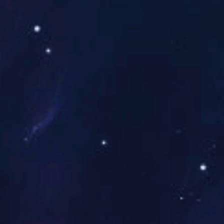
文
U17青年队的比赛中，两支球队展现了出色的技战术水平和顽强
析与点评，具体包括比赛过程中的战术布置、球员表现、技术特
够更深入地理解比赛本身，也能为两队未来的发展提供一些参考
想交汇的盛宴。每一位球员都在努力为自己的未来而奋斗，值得
执行
年队采用了4231阵型，这种配置使得他们在中场有着明显的人数
控制节奏，并利用边路快速推进，为前锋创造得分机会。而匈牙利
御对手的进攻压力，并寻找反击机会。
互相试探。然而随着时间推移，冰岛队逐渐掌握了主动权，通过
核心持续调度，使得球队整体运转流畅，而匈牙利虽然努力防守