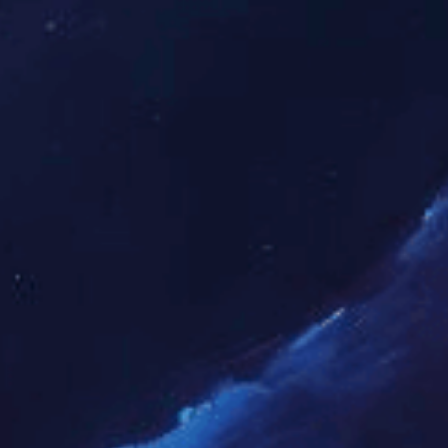
，加强了边路突破能力，而匈
赛结果。
繁参与到防守当中。他凭借敏
粒精彩进球，为球队奠定胜
出了极佳的位置感和解围能
键时刻出现了失误。
对于对方射门总能做出迅速反