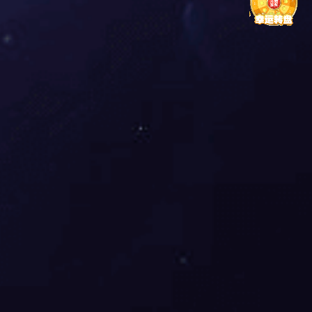
还是匈牙利，都有潜力成为耀
喜！
梦想的一次体现。从战术布局到
这样的赛事能够激励更多年轻
胜负，他们都是未来赛事中的