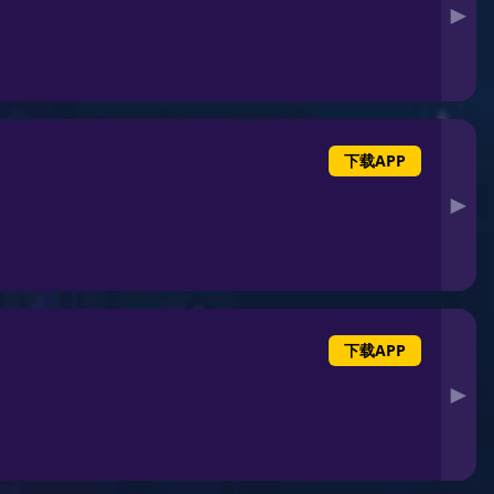
年队与匈牙利U17青年队的精彩对决
2026-05-02 13:17
阅读 40 次