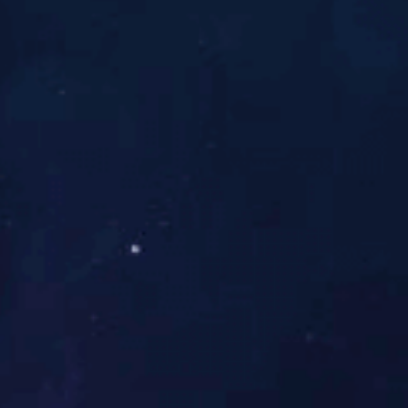
的拼搏精神。本文将从四个方面
点以及赛后总结评价。通过这
。这场比赛不仅仅是一次简单
我们铭记。
优势，同时也增强了进攻的灵
U17青年队则采取了451阵
不断地传导球和移动，让匈牙
，但面对如此高强度的进攻显