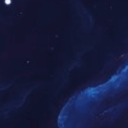
青年队展现出了良好的团队协作能力，他们善于利用空间，通过
超对手，有效地限制了匈牙利反击的可能性。这种精确而快速的
队尽管在控球上处于劣势，却依然展示出其独特风格。他们擅长
种直接有效的方法偶尔能够给冰岛带来麻烦，但由于缺乏持续性
度来看，这场比赛也彰显了不同国家青训系统所培养出来的人才
。这些差异不仅体现在技战术层面，也反映出文化背景及足球理
价
U17青年队在各个环节都展现出了更高水平，他们不仅能够保
而对于匈牙利来说，此役虽败但仍可圈可点，应吸取经验教训，