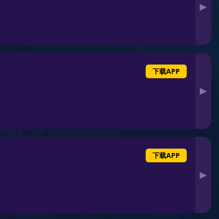
马赛本赛季罚球获得与罚失情况一
2026-05-12 11:57
阅读 29 次