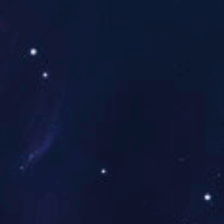
文
征程中，罚球表现成为影响比赛结果的重要因素之一。从点球机
性与心理素质备受关注。本文将从数据统计、关键球员表现、比
球表现的成败得失。通过具体案例与专业数据的交叉验证，揭示
真实图景。
析
中获得27次点球机会，其中19次成功转化为进球，罚球成功率约
78%的成功率相比呈现明显下滑。值得注意的是，在主场比赛中
场地氛围对球员心理状态的显著影响。
分钟的罚球成功率高达83%，但随着比赛进程推进，第60分钟后
累成为后期失点的重要原因。门将扑救数据显示，对手面对马赛
选择存在模式化倾向。