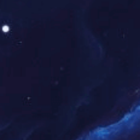
究
大战成为赛季转折点，马赛球员在五轮对决中三度失手。气象数据
干扰。门将曼丹达虽扑出两粒点球，但本方球员未能在风力条件
钟罚失点球导致球队痛失三分。多角度回放显示裁判判罚存在争
技术统计表明，争议判罚后的点球成功率普遍下降18%，如何
代尔在加时赛顶住压力罚进制胜球。运动科学团队通过脑电波监
显示高压环境下的超常专注力。这个案例被纳入青训教材，证明
向