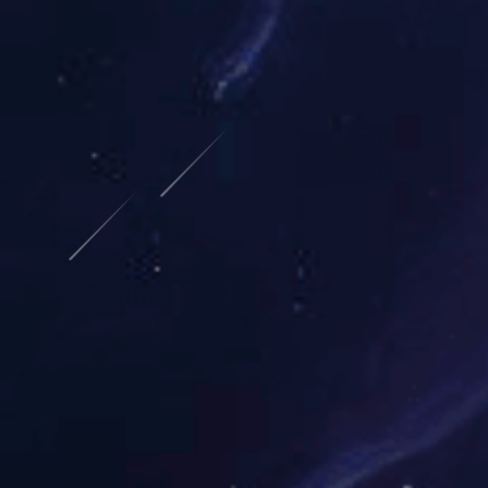
对比欧洲五大联赛顶级球队，
求角度与力量平衡时的技术
捕捉系统优化球员的助跑角
核心球员技术解
头号点球手帕耶本赛季主罚1
已被多数门将破解，近四成射
下降，这与其年龄增长带来
替补点球手云代尔在有限机会
触球速度达到112km/h，
引入动态平衡训练以降低受
年轻中场盖耶的3次点球尝
交感神经激活水平超出正常范