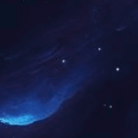
俱乐部斥资引进德国Kine
的躯干倾斜角稳定在5-7度
月内提升9%。
心理训练模块引入VR模拟系
对照组降低23%。配合生物
营养团队发现血糖波动与罚球
命中率提高11%。同时，通
总结：
马赛本赛季的罚球表现犹如
军突起，从传统训练到科技
员的能力边界，但足球场上
展望未来，将生物力学优化
转化为个性化的能力提升方