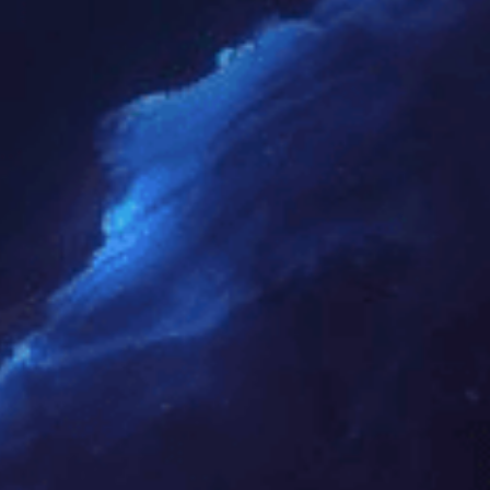
显示当晚风速达到7级，这对
下及时调整射门策略，折射出
议，但更值得关注的是球员在
建立快速心理复位机制成为教
测发现，其决策前额叶皮层活
科学化心理训练的有效性。