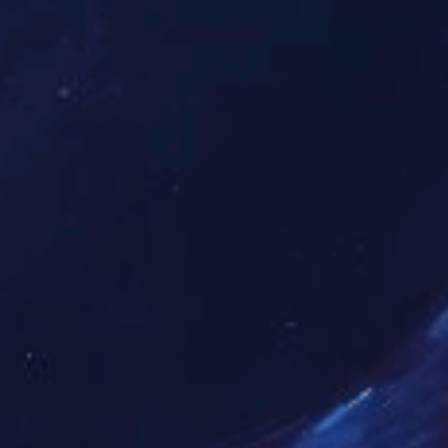
这种矛盾数据揭示出球队在追
。技术团队正在通过三维动作
示，其标志性的停顿式罚球节奏
，导致触球瞬间支撑脚稳定性
。生物力学数据显示，其平均
发医疗组关注，近期训练中开始
率变异性监测发现，其罚球前
划下赛季将其外租锻炼以积累