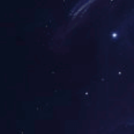
实战经验。
关键战役得失探
欧冠小组赛对阵曼城的点球
擅长贴地斩的球员造成严重
赛前预案准备不足。
联赛德比战中，帕耶第89分
突发状况下的心理重建能力。
练组新课题。
法国杯四分之一决赛中，云
跃度较常规时段提升40%，
训练体系优化方