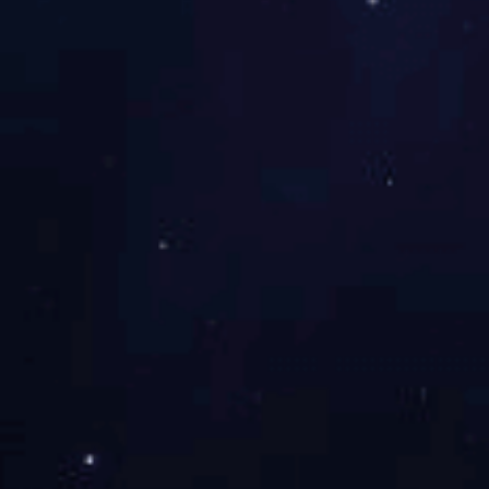
近年来，随着《和平精英》的不断发展
2026-05-06
激烈角逐！全球顶级足球赛事盛
文章摘要：全球顶级足球赛事的激烈角
2026-05-14
成都滑板队战术解析：如何实现
本篇文章将对成都滑板队的战术进行深
2026-04-20
上海篮球队进攻战术解析与球员
本文将对上海篮球队的进攻战术进行深
2026-06-20