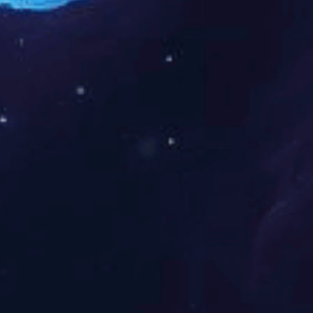
面向未来，鲁能需要在传承
要延续技术流的传统优势，
这支承载着齐鲁大地足球梦
分享到：
上一篇
西安羽毛球队选拔赛心理素质分