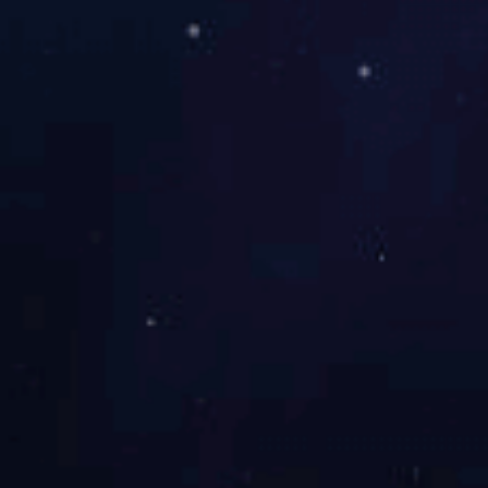
你可能感兴趣的内容
杭州足球队实力飙升创历史新高
近年来，杭州足球队的实力迅速提升，
2026-07-15
聚焦英雄联盟战队WE的技术分
本文将聚焦于中国知名英雄联盟战队W
2026-04-14
英超各球队主力球员号码汇总及
英格兰足球超级联赛（英超）作为全球
2026-05-18
西甲与德甲球队在运营与文化上
西班牙足球甲级联赛与德国足球甲级联