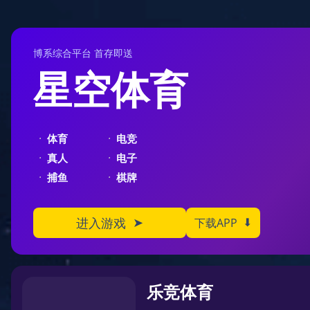
8
连接你的赛事视野，打造