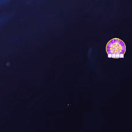
际顶级训练设施，引入德国、
成绩，预示着新一代橙色风暴
球员留洋的快速通道。聘请欧
力球队实现竞技层面的新突
化与公益性的平衡中，在商业
发展的风向标。这种探索的价
的微观缩影。四座火神杯镌刻
着冲击亚洲之巅的不懈追求。