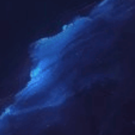
中国足球人才结构的优化升
容稳定性受损，2012年惊
援，而是坚持技术流打法和本
进的数据分析系统和训练体
养机制的成功转型，为俱乐部
如何在保持竞技水平的同时实
。