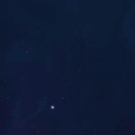
地位。这支以橙色战袍闻名的
特的足球品格。从甲A时代的
始终以进取姿态书写着属于自
这支齐鲁劲旅的足球发展轨
为济南泰山将军足球俱乐部。
仅标志着球队从地方体工队向
队的垄断格局。这座沉甸甸的
来，鲁能始终保持着联赛争冠