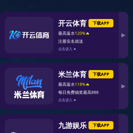
App
公司
体育
注册入口
简介
动态
便捷
、高清视频、 实时比分与