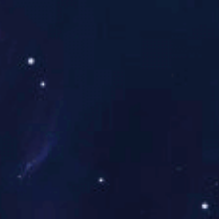
文
山东鲁能泰山足球俱乐部在中超联赛的历史长河中始终占据重要
足球的发展历程，更以稳定的竞技表现和深厚的文化底蕴塑造出独
辉煌，从本土青训体系的深耕细作到国际赛场的顽强拼搏，鲁能
历史脉络、竞技成就、转型挑战和未来展望四个维度，全面解析
部基因
56年成立的山东省足球队，1993年职业化改革浪潮中正式组建
名为山东鲁能泰山，开启了俱乐部发展的新纪元。这段改制历程不
奠定了国企资本支撑与市场化运营相结合的发展模式。
出强劲竞争力。1999年首夺双冠王的壮举，打破了传统足球强
赛地位，更塑造了顽强拼搏的俱乐部精神。2004年中超元年以