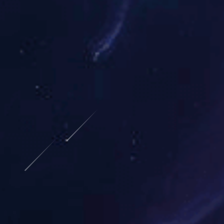
集团的实力，这种稳定性在
地域文化基因深深影响着俱乐
了注重纪律、强调团队、崇
识度的文化符号。
联赛战绩与洲际
中超时代鲁能四度问鼎联赛冠
录，2010赛季狂进59球
比，五次足协杯冠军的成就
亚冠赛场的表现构成俱乐部发
记录着鲁能代表中国足球冲击
性，在整个东亚区俱乐部中
青训体系为球队持续输送着