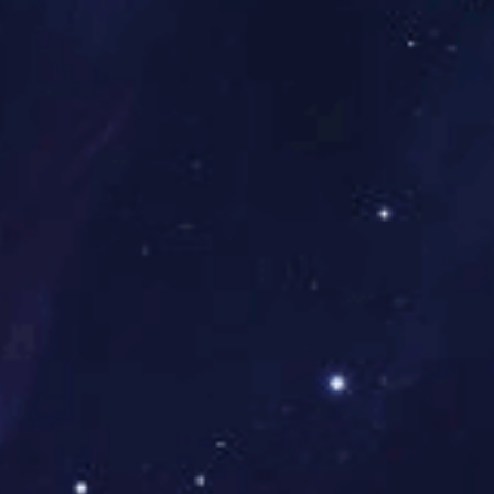
风云变幻的中国足坛显得尤为可贵。
部发展。扎根孔孟之乡的鲁能，将齐鲁文化中"仁义礼智信"的
尚技术的足球哲学。济南奥体中心每逢比赛日绽放的橙色海洋，
突破
军的辉煌战绩，印证了球队强大的竞争力。2006年提前六轮夺
的攻击火力至今仍被球迷津津乐道。特别是在金元足球浪潮中，鲁
更彰显了球队多线作战的深厚底蕴。
展的重要坐标。2005年首次参赛便小组出线的惊艳表现，2016
亚洲之巅的努力。虽然尚未实现登顶亚洲的终极目标，但连续1
都属罕见。
新鲜血液。鲁能足校建立二十余年来，培养出王永珀、周海滨等