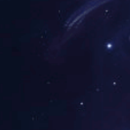
彬等中生代球员已成为球队
级。
转型阵痛与战略
面对中超金元时代的激烈竞争
险保级的经历暴露出新老交
土化建设的发展道路。
管理模式的革新成为突破瓶颈
系，使球队战术风格向现代
注入了新的活力。
股权改革带来的机遇与挑战并
现商业化突破，如何在传承
未来发展与时代