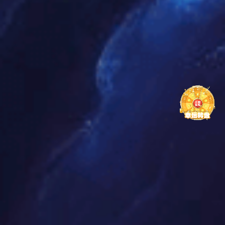
是浦和红钻都将在各自领域继续书写传奇篇章。
总结：
此次阿森纳与浦和红钻之间精彩对决，不仅是一场单纯意义
上的足球竞赛，更是一堂生动而深刻的足球课。从战术布局
到个人表现，再到外界反响，每一个环节都展示出团队合作
的重要性以及个体能力如何在集体中绽放光芒。这些因素共
同构成了一场令人难忘且富有教育意义的体育盛事，为我们
提供丰富而深刻的信息，引发我们对于足球乃至生活更多层
面的思考。
展望未来，无论是在技术层面还是心理层面，两支球队都有
着无限可能。期待他们下一次再度交手时能带来更加激动人
心的表现，同时也希望全世界能够继续关注并支持这一项美
丽运动，让它连接起更多的人心，共同享受其中乐趣与激
情。