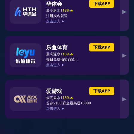
首页
体育动态
正文
本文将对杭州篮球队在最新的篮球团队协作榜单中引领前十
名的精彩表现进行深入解析。整体来看，杭州篮球队凭借出
色的团队合作、战术执行力、球员间的默契配合以及教练的
战术安排，成为榜单中的佼佼者。文章将从四个方面进行详
细阐述：首先是团队合作的重要性，其次分析战术执行力如
何影响比赛结果，再者探讨球员之间的默契与配合，最后则
是教练在球队中的关键作用。通过这些角度，我们可以全面
理解杭州篮球队为何能够在激烈竞争中脱颖而出，并为其他
球队提供借鉴。
1、团队合作的重要性
团队合作是任何一项集体运动取得成功的基石，对于篮球这
项高强度、高配合度的运动尤为重要。杭州篮球队展现了卓