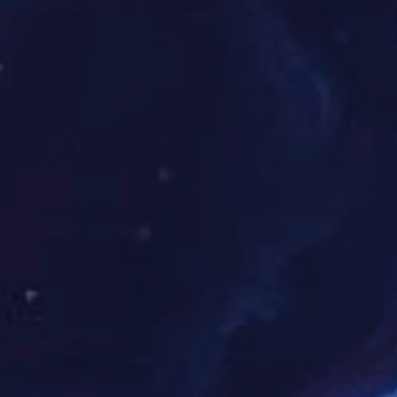
在组织进攻还是防守转换阶段，都能看到各个位置上的球员
相互呼应，让整个球队如同一个精密运转的大机器。这样的
默契不仅提高了竞技水平，也使他们在压力面前更加冷静自
信，有效降低失误率，提高赢面。
4、教练的重要作用
教练作为球队灵魂人物，其决策和指导直接影响着球队的发
展方向和短期成绩。在杭州篮球队中，教练以其丰富经验和
独特视角，为球队制定合理的发展规划及对应策略。他们不
仅关注技战术层面的细节，还关心每位球员心理状态，为其
提供及时支持和指导。
例如，在赛季初期，教练会根据新赛季阵容变化，对整支球
队进行系统评估，并据此调整训练内容，以最大化发挥每位
选手潜力。同时，还会通过分析数据来优化阵容配置，对不