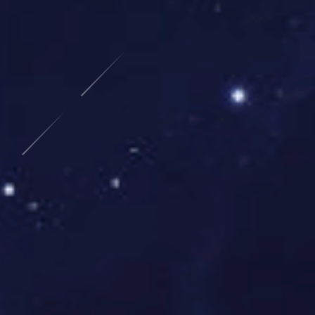
3、默契与配合之道
在高水平竞技中，默契程度常常决定了一支球队能否打出流
畅表现。对于杭州篮球队而言，他们不仅具备个体能力，更
有着超高水平的默契配合。从训练开始，这支球队便强调沟
通与互动，让每位成员都融入到集体当中，从而培养起深厚
感情与信任感。
具体来说，各个位置上的球员之间建立起良好的沟通机制，
无论是在场上还是训练期间，都积极交流心得和建议。这种
开放式沟通促进了彼此间理解，使得他们能够更好地预测彼
此动作，从而提升整体协作效率。例如，当某位球员持球突
破时，他可以迅速判断出其他位置上球员的位置及意图，从
而选择最佳传球路线，实现更高质量进攻。
与此同时，在复杂情况下，他们也能保持高度同步。不论是