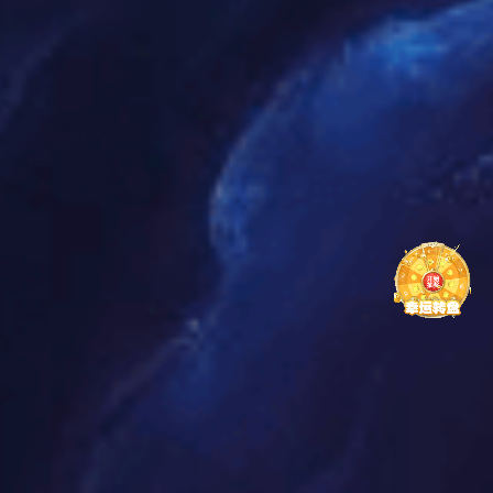
同类型对手制定专属打法，将科学管理理念融入到日常训练
与比赛之中。
另外，在比赛过程中，教练通过实时观察并做出临场调整，
可以帮助球队抓住机会。当局势不利时，他们会及时提出战
术变换建议或换人策略，以求扭转劣势。而这种及时准确判
断能力，不仅体现了教练自身素养，也大大增强了整个团体
应变能力，是取得佳绩不可或缺的一环。
总结：
综上所述，杭州篮球队之所以能够引领最新篮球团队协作榜
单前十名，与其卓越的团队合作精神、严谨有效的战术执行
力、高度默契及配合，以及优秀教练带来的指导密不可分。
这些元素相辅相成，共同构成了一支顶尖竞技体育团队所需
具备的重要品质，为他们赢得一场又一场比赛奠定坚实基
础。