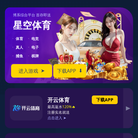
注册入口
8688体育
· 体育观看更便
捷
连接你的赛事视野，打造球迷专属的数字主场。
8688体育
网页版
提供多终端支持、高清视频、 实时比分与赛事推
荐，让你随时随地畅享体育内容。
网页端入口