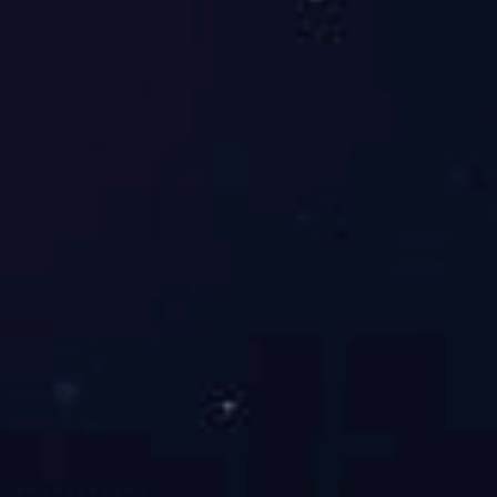
曼城与国际米兰精彩对决直播视频
在现代足球的舞台上，曼城与国际米兰之间的对决无疑是一次
备受瞩目...
2026-05-21
火箭队大前锋人选对比与战术功能
在篮球战术体系中，大前锋位置承担着攻防转换、篮板拼抢和
战术衔接...
2026-06-21