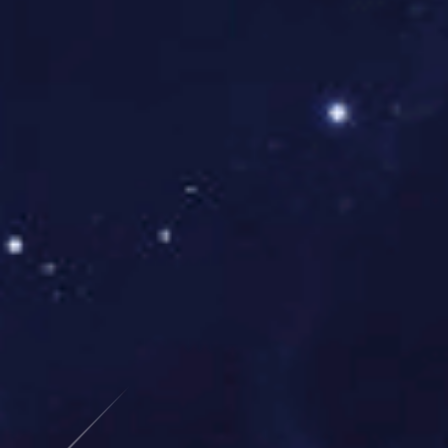
3、团队配合的重要策略
团队配合是团体型街舞最大的魅力之一，也是重庆街舞队始
终如一追求的重要目标。他们认为，一个优秀的团队，不仅
要有各自精湛的技术，还需具备良好的默契。在日常训练
中，他们通过各种形式的小组活动，不断增进彼此间了解和
信任，从而提升整体协作能力。
除了定期举行集体排练外，每次排练后都会进行反思总结，
以便找出不足并及时改进。同时，他们还会邀请外部专业教
练进行指导，从不同视角获取反馈，这对于提高团队水平至
关重要。正是在这种坚持不懈努力下，重庆街舞队逐渐形成
了自己独特而又统一的风格。
与此同时，沟通也是增强团队配合的重要环节。在排练过程
中，各个成员可以自由地提出自己的想法和建议，通过讨论
来优化动作设计。从而让每一个人的创意都被尊重，实现以
小见大的共同成长过程，这样才能让整个团队不断向前发