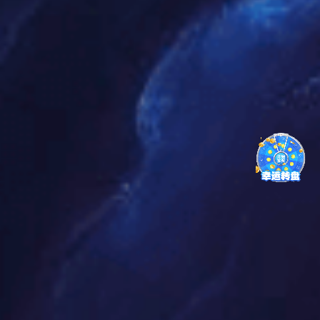
情况下，仅靠身体动作无法完全传达出预期效果，而恰到好
处地运用眼神、微笑或其他面部表情，可以使整场表演更加
生动丰富。因此，在日常训练中，他们也设定了一些专门用
于面部表现力训练的小环节，以确保每位成员都能做到游刃
有余、自如应对各种状态。
总结：
综上所述，重庆街舞队凭借扎实完备的方法论，在控制打法
方面取得了显著成绩。从基础动作到节奏把控，再到团队配
合及最终表现力，这四个方面相辅相成，共同构建起了他们
独特而强大的竞争优势。同时，也为更多热爱街舞的人士提
供了良好的学习范本。
未来，希望深圳城市里的更多年轻人能够参与进来，将这些
宝贵经验继续传播下去，让这股充满活力与激情的文化更加
深入人心，共同推动中国乃至全球范围内的新一轮潮流趋