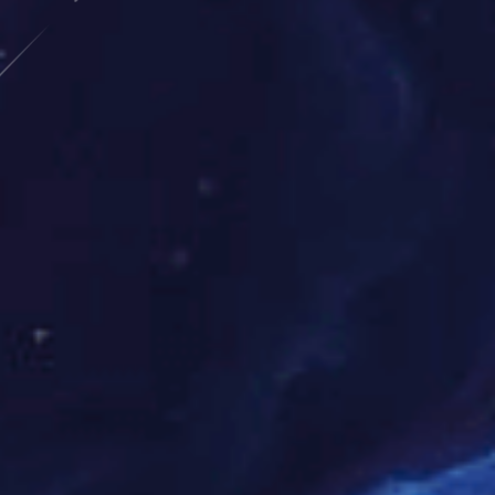
展。
4、表演表现力与情感传达
表演不仅仅是肢体语言，更是情感表达。重庆街舞队深知这
一点，因此在排练阶段，他们特别注重如何把内心真实情感
融入到每一次表演之中。他们相信，一场好的表演应该能够
打动观众，让人产生共鸣，而这背后所需的不仅是技巧，还
有真诚与热爱。
因此，每当准备新节目时，他们会先从选曲开始，引导成员
们去理解这首歌所蕴含的故事与情感，然后再通过肢体语言
去诠释。当全员都能站在同一个视角思考问题时，自然就能
形成强烈且统一的信息传递，这也是他们屡屡获得好评的重
要原因之一。
此外，加强面部表情管理也是他们的一项重要工作。在很多