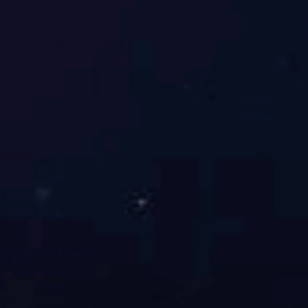
英超联赛作为全球竞技水平最高、商业价值最大的足球联赛之
一，其球...
2026-04-10
火箭队大前锋人选对比与战术功能
在篮球战术体系中，大前锋位置承担着攻防转换、篮板拼抢和
战术衔接...
2026-06-21
8688体育
8868体育【8688.com】， 8688足球专区实时更新比分和赛