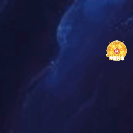
实现动态管理。只有综合施策，才能真正实现上海街舞队在
团队协作方面的全面提升。
总结：
通过上述分析与探讨，我们认识到上海街舞队在团队协作表
现上虽取得了一定成绩，但依然面临不少挑战。在未来的发
展过程中，需要重视数据驱动决策，以科学方法指导实践，
同时结合自身特点找到适合自己的发展路径，从而实现持续
突破。
总之，加强内部沟通和凝聚力建设，是提升上海街舞队整体
表现的重要途径。而我们相信，在不断努力下，该球队必将
在未来迎来更多机遇，创造出更加辉煌的业绩，为中国街舞
事业的发展贡献更多力量。