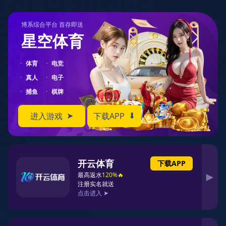
注册入口
8688体育
· 体育观看更便
捷
连接你的赛事视野，打造球迷专属的数字主场。
8688体育
网页版
提供多终端支持、高清视频、 实时比分与赛事推
荐，让你随时随地畅享体育内容。
网页端入口