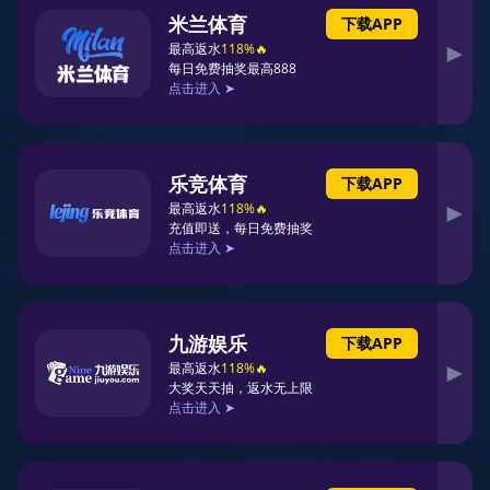
下载APP
上海街舞队团队协作表现的数据分析与
提升策略探讨
2026-06-13 21:19
阅读 22 次