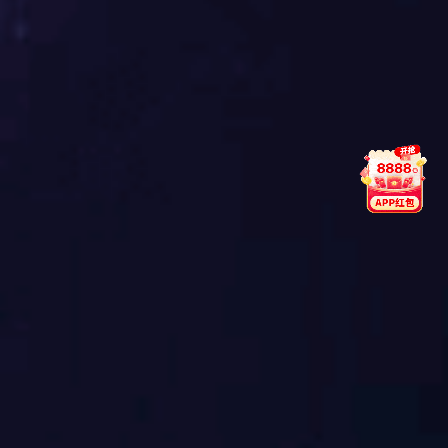
下一篇
西甲联赛精彩比赛全场录像回看入
你可能感兴趣的内容
球队表现德甲水准引领欧洲足球风
德国足球甲级联赛以其独特的战术创新、青训体系、商业运营
和社会...
2026-06-16