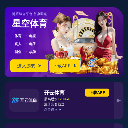
注册入口
8688体育
· 体育观看更便
捷
连接你的赛事视野，打造球迷专属的数字主场。
8688体育
网页版
提供多终端支持、高清视频、 实时比分与赛事推
荐，让你随时随地畅享体育内容。
网页端入口