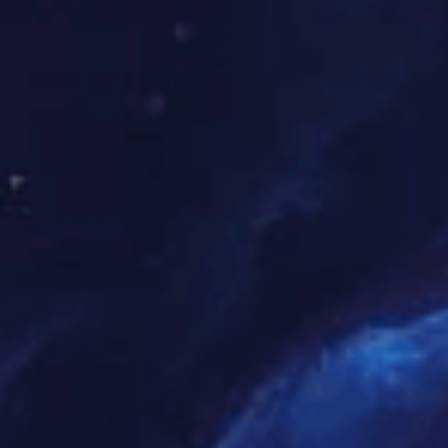
具备更强的实战适应性。
国际化发展路径
全球化战略布局体现不同重心，西甲通过北美季前赛、亚洲
商业赛构建全球影响力，皇马近十年在五大洲进行过商业巡
演。德甲侧重欧洲市场深耕，通过严谨的联盟化管理实现转
播权打包销售，英超海外转播收入是德甲三倍时，德甲仍坚
持优先保障本土收视体验。这种差异使西甲品牌价值迅速提
升，德甲则保持了更高的本土市场忠诚度。
文化输出方式各具特色，西甲俱乐部通过签约南美球星实现
文化融合，梅西、内马尔等球员成为连接伊比利亚与拉美的
文化桥梁。德甲推行"足球外交"战略，德国足协在非洲建立
12个青训合作基地，既拓宽人才渠道又提升国家软实力。多
特蒙德在日本建立的球迷社区超过10万人，形成独特的东亚