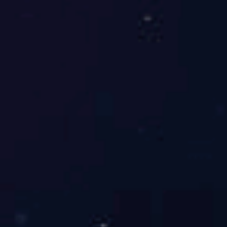
马布里曾效力CBA哪支球队？传奇历
斯蒂芬·马布里作为NBA全明星球员登陆中国篮坛，以北京首钢
队为核...
2026-04-03
广州羽毛球队战术解析：聚焦技术与
广州羽毛球队作为国内顶尖的羽毛球队伍之一，以其独特的战
术风格和...
2026-06-13
王者荣耀焦点分析：深入探讨FPX战