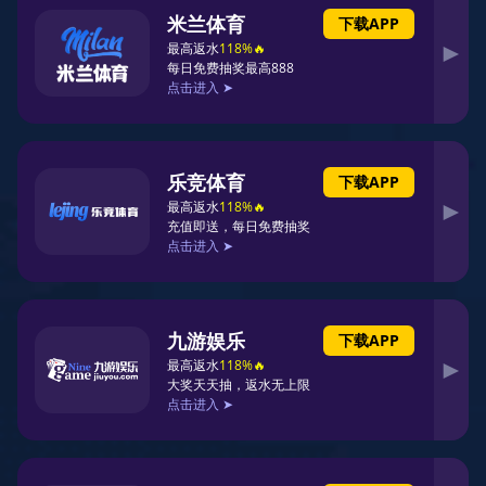
下载APP
西甲与德甲球队在运营与文化上的对比
2026-06-19 15:57
阅读 25 次