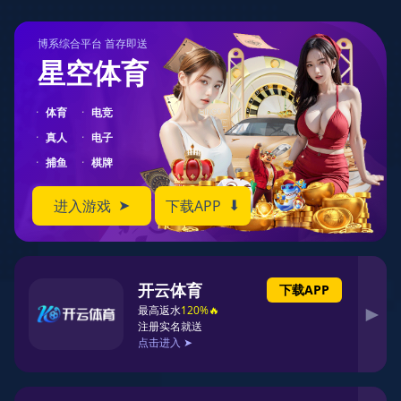
注册入口
8688体育
· 体育观看更便
捷
连接你的赛事视野，打造球迷专属的数字主场。
8688体育
网页版
提供多终端支持、高清视频、 实时比分与赛事推
荐，让你随时随地畅享体育内容。
网页端入口