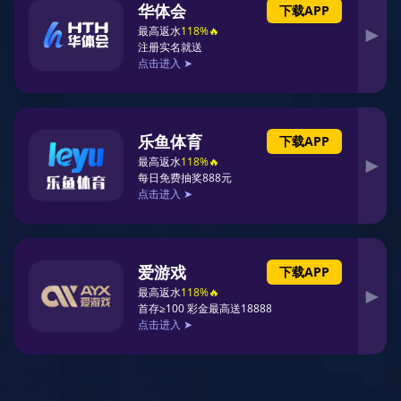
首页
体育动态
正文
本文将从多个方面对湖人与森林狼的对决进行全面分析，重
点关注球员表现及数据对比。首先，我们将探讨两队核心球
员的个人数据和场上表现，分析他们在比赛中的影响力；接
着，分析球队整体战术及配合情况，观察如何通过团队协作
来发挥各自优势；随后，我们会比较替补球员的贡献与表
现，评估其对比赛结果的潜在影响；最后，将关注双方教练
在比赛中的策略调整，以及这些调整如何影响最终比分。通
过这些方面的深入分析，我们希望能够更好地理解这场精彩
对决背后的故事。
1、核心球员表现分析
在湖人与森林狼的较量中，两队的核心球员无疑是比赛胜负
的关键。以湖人队为例，勒布朗·詹姆斯作为球队领袖，他不