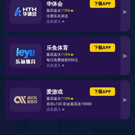
首页
体育动态
正文
作为西班牙足球历史最悠久的俱乐部之一，萨拉戈萨队在本
赛季西甲联赛中展现出令人瞩目的竞技状态。这支曾经历低
谷的老牌劲旅，正通过科学化的管理、战术革新和青训造血
重塑竞争力。从进攻端的火力升级到防守体系的稳固构建，
从年轻球员的惊艳表现到关键战役的韧性突破，萨拉戈萨用
持续进步的赛场表现证明自己已跻身西甲不可忽视的力量行
列。本文将从战术体系革新、阵容深度优化、青训成果爆发
以及俱乐部运营转型四个维度，深入解析这支传统球队的复
兴密码。
战术体系革新突破
主教练胡安·马丁内斯带来的433战术革新，彻底激活了球队
的进攻潜能。相比上赛季保守的532阵型，新体系通过前场