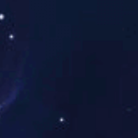
三叉戟的灵活换位制造空间，两名边锋内切突破的战术设
计，使得球队场均射门次数提升至14.3次，位列联赛前五。
中场铁三角的配置中，防守型后腰阿尔瓦罗·希门尼斯场均完
成4.1次抢断，成为防线前的可靠屏障。
防守端的高位压迫策略初见成效，全队场均成功反抢次数达
到21次，较上赛季增长38%。中卫组合加西亚与埃雷拉的默
契配合，使得球队失球数较同期减少12%。特别在对阵皇马
的焦点战中，通过针对性的人盯人战术成功限制对方核心球
员，展现战术执行力质的飞跃。
定位球攻防成为新的得分利器，定位球教练佩德罗设计的多
人掩护战术收效显著。赛季至今已通过角球、任意球打入9
球，占总进球数的28%。这种立体化进攻体系的构建，标志
着球队从传统长传冲吊向现代足球战术的全面转型。