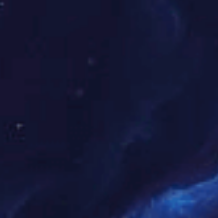
为球队持续输送新鲜血液。
运营模式转型升级
俱乐部商业收入同比增长67%，新落成的数字化球场每年承
办35场大型活动。与科技公司合作开发的AR观赛系统，使会
员数量突破15万大关。社交媒体运营团队打造的球员日常
vlog系列，单月点击量超2000万次。
财务健康度跃居西甲前三，通过发行球迷债券筹集800万欧
元用于青训建设。创新的众筹球衣设计活动，既增强球迷参
与感又创造额外营收。这种商业化运作与足球传统的平衡把
握，成为中小俱乐部运营典范。
社区深耕战略持续深化，每周组织的草根足球训练营已培养
3000名青少年。与慈善机构合作的公益项目，让球队品牌价
值提升42%。这种扎根本土的运营理念，正在重塑俱乐部的