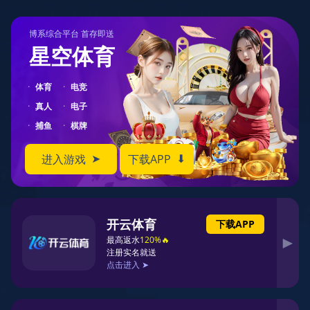
注册入口
8688体育
· 体育观看更便
捷
连接你的赛事视野，打造球迷专属的数字主场。
8688体育
网页版
提供多终端支持、高清视频、 实时比分与赛事推
荐，让你随时随地畅享体育内容。
网页端入口