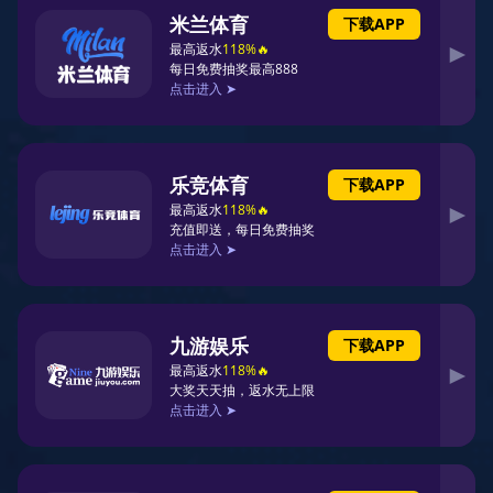
下载APP
西甲联赛萨拉各萨队的最新动态：不可
忽视的西甲力量
2026-04-04 14:20
阅读 33 次