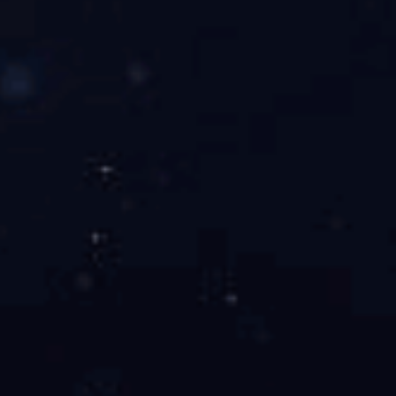
况， 8688体育官网入口支持网页版访问与APP下载， 提供赛事
分析、视频集锦和足球篮球竞猜， 覆盖国内外热门赛事， 让用
户随时掌握高清体育直播。
联系我们
地址
support@zh-8688sports.com
快速导航
App下载
关于我们
隐私政策
用户协议
网站地图