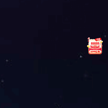
下一篇
英超球队的假期观察现代英超俱乐