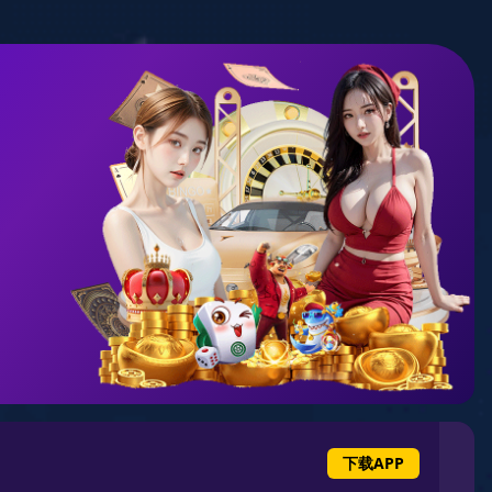
688体育
· 体育观看更
球迷专属的数字主场。
8688体育网页版
提供多终端支持
赛事推荐，让你随时随地畅享体育内容。
网页端入口
下载APP