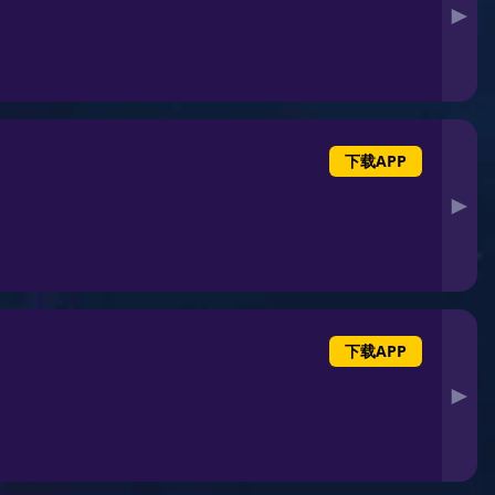
队与上海滑板队赛后分析实力对比
2026-06-26 16:46
阅读 26 次