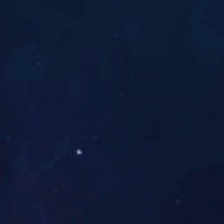
对比以及未来发展的展望。首
呈现两队的特点与优势。同
中的表现及其今后的发展方
。这种多样化的技巧使得他们
习和应用，经常参加国内外赛
最近的比赛中，部分选手未能
度，引入新的训练方案，以提