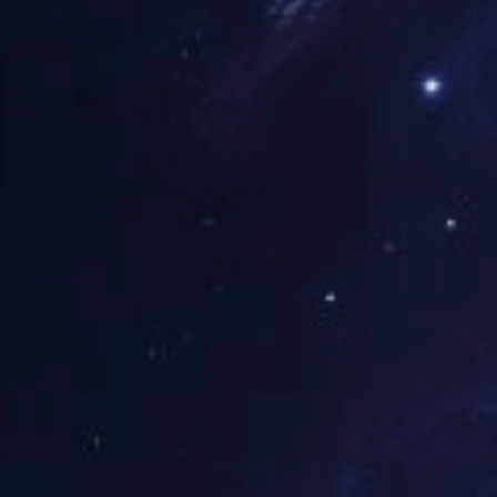
3、选手素质比
从选手素质来看，深圳滑板
最佳状态参与到竞赛中。此
与发展。
相较于此，上海滑板队虽有
赛场上的表现。因此，加强
年轻选手适应紧张氛围。
Total，每个球队都需要
个团队的竞技表现，因此各
4、后备力量展
后备力量对于一支球队的发
大量优秀人才。这不仅为俱