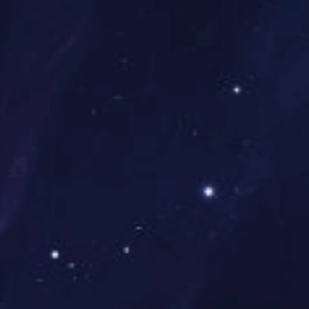
水平上的差距是显著的。深圳滑板队凭借更为成熟和多变的技战
想缩小这一差距，需要努力提高选手们对高难度动作的掌握，并
析
败的重要因素之一。深圳滑板队成员之间默契配合明显，不同选
体赛中展现出了强大的竞争力。此外，深圳队还通过定期举行团
凝聚力。
问题。在本次比赛中，由于缺乏有效沟通，一些选手未能及时了
，他们需要进一步增强团队内部的信息交流机制，以确保每位选
支球队都应该注重团队协作能力的培养。深圳球队可以继续巩固
作意识与实践，共同提升整体战斗力。