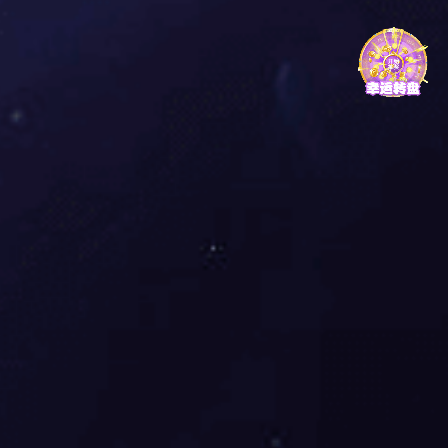
有效的人才梯隊。在长远发展
设系统化青训项目，是其必须
社区联合，让更多青少年参与
在技术水平、团队协作、选手
个球队都有自己独特的发展路
内滑板运动的发展。唯有如