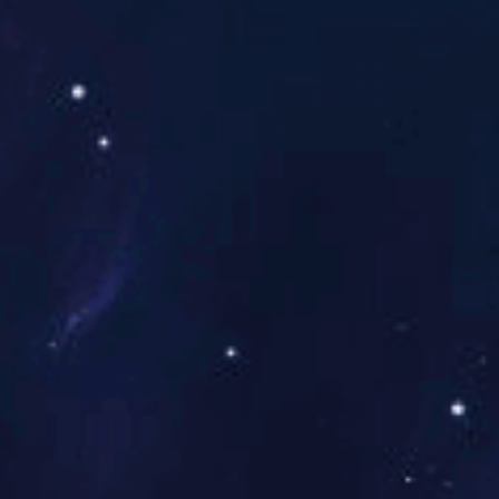
文
滑板队的近期比赛进行深入分析，探讨两支滑板队伍在实力上的
队协作、选手素质和后备力量四个方面进行详细阐述，以期全面
，为未来的发展提出建议。最后，文章总结了两支滑板队在比赛
视角。
比
备一定优势，其选手普遍掌握多种高难度动作，如反转、跳跃等
情况，提高了整体竞争力。同时，深圳滑板队还注重新技术的学
。
在基础动作上相对扎实，但高难度技巧的掌握程度稍显不足。在
影响了他们的得分。因此，在技术训练方面，上海队需要加大力