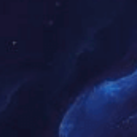
同时，南京飞盘队鼓励会员之间相互交流，通过微信群组分
享心得体会，使大家产生更强烈的归属感。此外，还定期组
织主题活动，如户外拓展或志愿者服务，以增强成员之间的
人际联系。
这种以社区为中心的发展模式，不仅提高了会员满意度，也
促进了球员之间更加紧密合作。有助于形成一个积极向上的
氛围，让每位成员都能充分发挥自己的潜力，共创佳绩。
总结：
Nanjing Flying Disc Team's success can be attributed to
its well-rounded operational strategies and
development models. From team building to marketing,
from technology support to community management,
each aspect plays a critical role in shaping the team's
identity and performance.