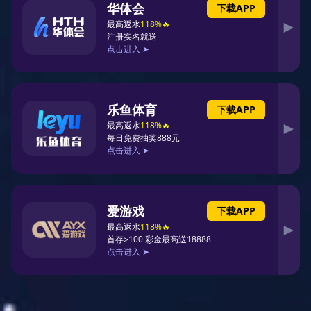
首页
体育动态
正文
本篇文章将对南京飞盘队的成功运营策略与发展模式进行深
度分析。首先，文章将从团队建设的核心要素入手，探讨如
何通过良好的组织架构和团队文化提升整体战斗力。接着，
我们将分析市场推广与品牌建设的重要性，说明如何借助新
媒体和活动营销吸引更多的关注与参与。此外，文章还将关
注技术支持在训练和比赛中的作用，探讨科学化、专业化的
发展方向。最后，我们会讨论社区运营与会员管理，通过建
立紧密的社群关系来增强队伍的凝聚力。整体而言，本篇文
章旨在全面展示南京飞盘队如何在竞争激烈的运动市场中脱
颖而出，为其他运动团队提供可借鉴的经验。
1、团队建设的核心要素
团队建设是南京飞盘队成功的重要基石。在这个过程中，明