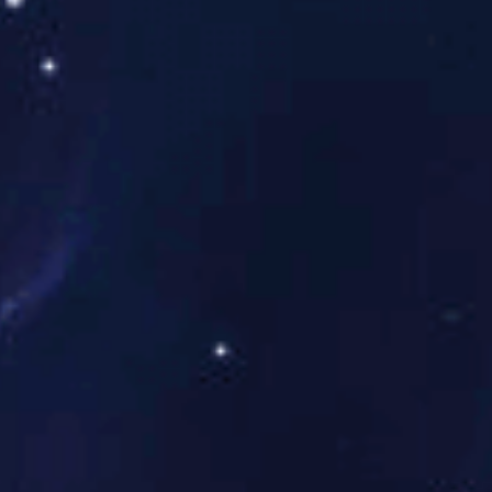
确角色分工和建立有效沟通机制显得尤为重要。每位成员都
需要清晰自己的职责，同时也要能够自由表达自己的意见，
这样才能形成高度协作的氛围。
此外，团队文化也是不可或缺的一部分。南京飞盘队注重培
养积极向上的团队精神，通过定期开展团建活动增强成员之
间的信任感与归属感。这种文化不仅提升了士气，也让每个
人在面对挑战时都能共同努力。
最后，优秀的人才引进也是推动球队发展的关键因素。南京
飞盘队通过专业选拔及培训计划，不断提升队员们的技能水
平，从而在比赛中更具竞争力。这种持续的人才储备保障了
球队长久以来的发展潜力。
2、市场推广与品牌建设
在当今信息高度发达的时代，市场推广对于任何一支运动队