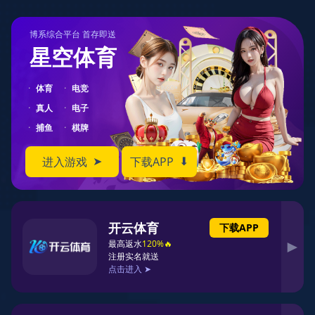
注册入口
8688体育
· 体育观看更便
捷
连接你的赛事视野，打造球迷专属的数字主场。
8688体育
网页版
提供多终端支持、高清视频、 实时比分与赛事推
荐，让你随时随地畅享体育内容。
网页端入口