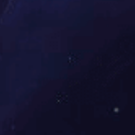
分享到：
上一篇
全运会精彩回顾成都足球队速度表…
下一篇
赛后复盘WE与JDG对决状态分析与
你可能感兴趣的内容