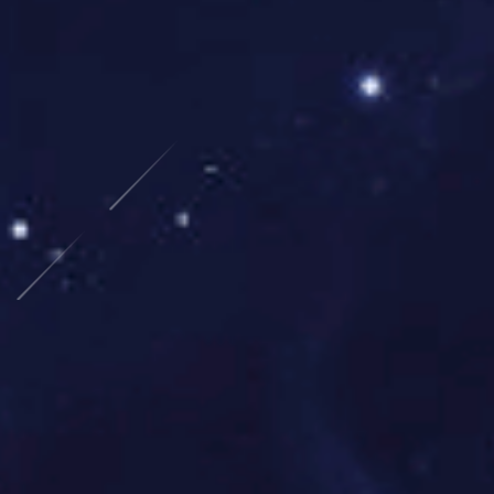
3、卓越的应变能力
面对瞬息万变的游戏环境，应变能力成为考验选手综合素质
的重要指标。TES战队凭借其优秀的应变能力，在压力之下
依然能够冷静处理各种突发情况。在遭遇埋伏或者意外攻击
时，他们能够迅速调整战略，以最小损失反击敌人。
TES还特别擅长识别并利用场上的机会。例如，当其他队伍
发生交火时，他们会选择趁机渔翁得利。这种随机应变与抓
住机会结合起来，让他们经常可以以较低风险获取额外淘汰
积分，为最终胜利打下基础。
此外，在面临不利局势时，TES也不会轻易放弃。他们具备
强大的复盘能力，会及时总结错误经验，并迅速调整游戏策
略。这种积极向上的态度不仅帮助他们克服困难，也增强了
整个团队的凝聚力和抗压能力，使得即便处于劣势也仍有翻
盘机会。