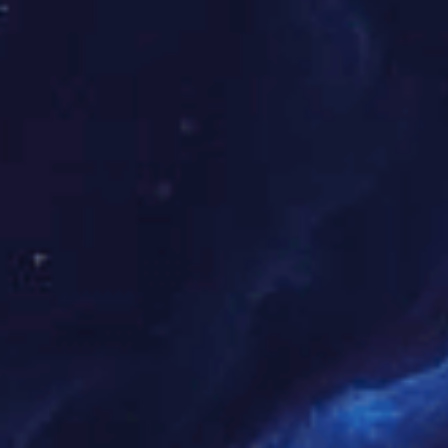
4、心理素质与稳定发挥
心态是影响比赛结果的重要因素之一。在高压竞争环境中，
良好的心理素质使得TES战队能够保持稳定发挥。他们经过
系统训练，使得个人及团队均具备较强抗压能力，可有效排
解紧张情绪，将注意力集中于比赛本身。
TES成员之间建立了深厚的信任关系，这让每个人都能安心
发挥。一旦某名选手出现失误，其余队友不会责怪，而是给
予支持与鼓励，共同寻找解决方案。这种氛围降低了心理负
担，提高了整体表现水平。
最后，在大赛前期准备阶段， TES也会通过模拟实战来锻炼
心态。在模拟过程中，他们不断经历胜负波动，通过不断调
整状态来寻求最佳表现方式。这些努力最终体现在实际比赛
中，使得他们不仅拥有技术实力，更具备应对压力所需的心