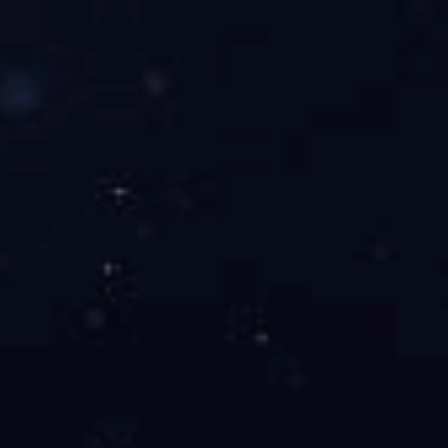
况， 8688体育官网入口支持网页版访问与APP下载， 提供赛事
分析、视频集锦和足球篮球竞猜， 覆盖国内外热门赛事， 让用
户随时掌握高清体育直播。
联系我们
地址
support@zh-8688sports.com
快速导航
App下载
关于我们
隐私政策
用户协议
网站地图