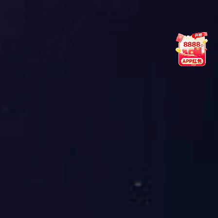
武汉篮球队状态揭秘：从训练到比赛
本文将对武汉篮球队的状态进行全面揭秘，涵盖从训练到比赛
的各个环...
2026-04-03
重庆网球队以76分领跑大满贯积分
近年来，重庆网球队凭借出色的表现，迅速崛起于国内网球
界，并在大满贯...
2026-05-15
西甲联赛连续43轮不败 历史长盛