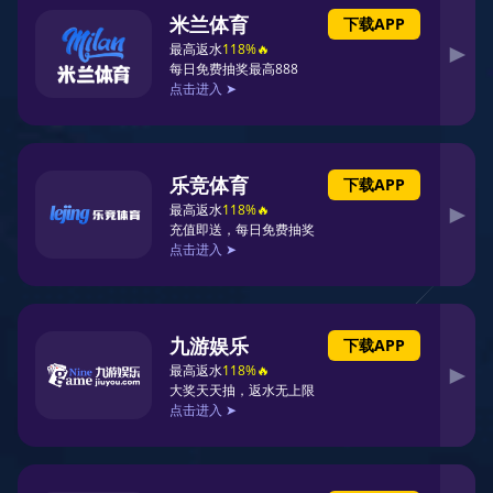
下载APP
西甲联赛总时长与赛季周期详细解读
2026-04-16 11:01
阅读 39 次