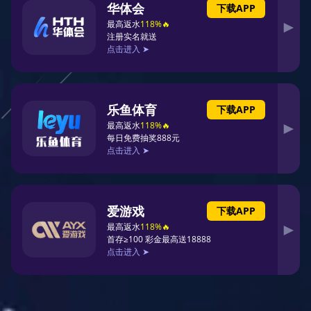
首页
体育动态
正文
西甲联赛作为欧洲足球顶级赛事之一，其赛季周期与比赛总
时长既是球迷关注的焦点，也是俱乐部运营和球员竞技状态
的重要依据。本文将从联赛时间跨度、比赛场次安排、赛季
间歇期设置以及周期对球员的影响四个维度，系统解析西甲
联赛的完整运行框架。通过梳理历史沿革与现行规则，揭示
赛事组织背后的科学逻辑，展现职业足球联赛精密的时间管
理体系。
赛季时间跨度解析
西甲联赛通常从每年8月下旬开启新赛季，持续至次年5月下
旬结束，整体周期约9个月。这种时间安排充分考虑西班牙
气候特征，避开夏季极端高温天气，同时为欧洲赛事预留衔
接空间。具体日期会根据国际比赛日、欧战赛程等因素进行