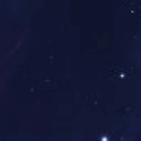
城德比集中带来的安保压力。特殊日期如国家德比通常安排
在黄金时段，既保证收视率又避免球迷冲突。
西班牙足协在制定赛历时会统筹考虑多重要素。国际比赛窗
口期必须空出，确保各国国脚能及时归队。欧战淘汰赛阶
段，参赛球队的联赛赛程会适当调整，避免连续高强度作战
影响竞技表现。
地域气候差异也影响具体场次安排。北方球队冬季比赛可能
遭遇雨雪天气，南部球队则需防范高温影响。近年来随着球
场设施升级，极端天气导致的延期情况已大幅减少，赛事连
续性得到更好保障。
间歇期设置原则
冬歇期是西甲特色制度，通常持续2-3周，安排在12月下旬
至1月初。这段时间既是球员体能储备关键期，也是俱乐部