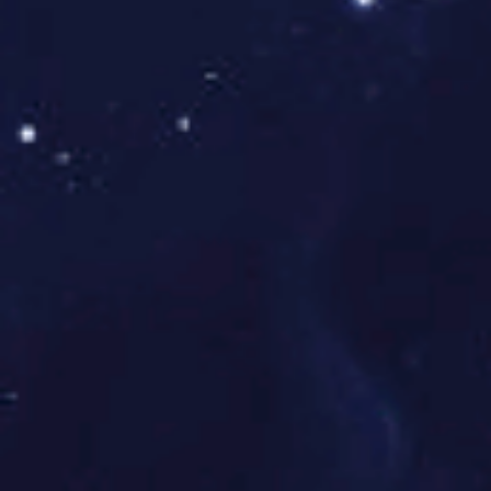
调整战术的重要窗口。部分球队会组织海外拉练，既保持竞
技状态又开拓海外市场。
赛季中设置的多个国际比赛间歇期，对俱乐部阵容稳定性形
成挑战。豪门球队常面临国脚频繁征召导致的阵容不整问
题，中小俱乐部则获得难得的休整机会。这种周期波动直接
影响联赛争冠和保级形势演变。
夏季休赛期虽未纳入正式赛季周期，但同样影响联赛运转效
率。转会窗口运作、季前集训质量直接决定新赛季开局表
现。各俱乐部需在8-10周内完成阵容重组，这种时间压力催
生了现代足球经理的专业化发展。
周期影响球员状态
长达9个月的赛季对球员生理心理都是严峻考验。运动科学
团队通过周期化训练，将赛季划分为准备期、竞赛期和过渡