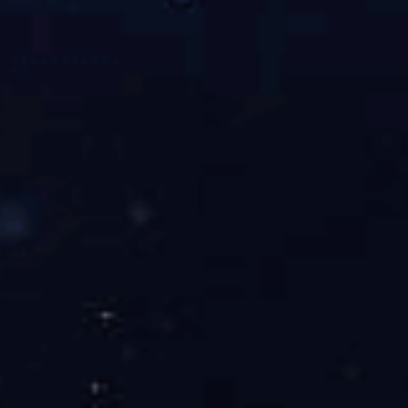
8688体育
8868体育【8688.com】， 8688足球专区实时更新比分和赛
况， 8688体育官网入口支持网页版访问与APP下载， 提供赛事
分析、视频集锦和足球篮球竞猜， 覆盖国内外热门赛事， 让用
户随时掌握高清体育直播。
联系我们
地址
support@zh-8688sports.com
快速导航