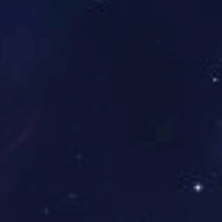
2、经济管理的重要性
DOTA2是一款高度依赖经济管理的游戏。在游戏过程中，合
理利用资源是取得胜利的重要因素之一。经济包括金钱和经
验，而金钱则用于购买装备，提高战斗力。因此，在早期阶
段，通过有效补刀和击杀敌方小兵来积累经济显得尤为重
要。
同时，要学会判断何时应该进行控图或击杀野怪，以获取额
外收益。例如，如果己方推线成功，可以考虑去打野以获得
更多资源。而当遇到敌方支援时，应保持警惕，不要盲目追
求击杀而忽视了自身安全。同时，对于支援队友也要保持良
好的经济意识，这样才能确保团队整体的发展不会受到影
响。
此外，对比敌我双方经济情况也是十分必要的一环。如果发
现敌方经济领先，就需要积极寻找机会进行反击，通过抓住
他们的位置失误来弥补差距。而当己方领先时，则应利用优