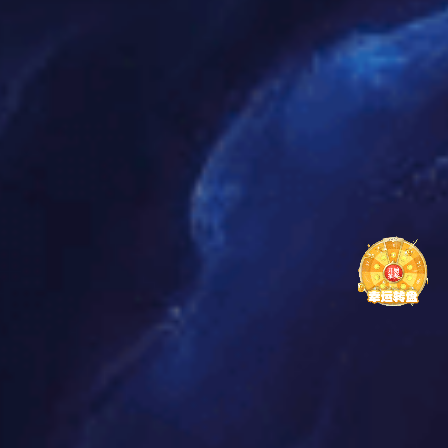
势，应尽量避免无谓冲突，而是在保证安全情况下寻找机会
翻盘。如果领先则需稳扎稳打，通过控制地图资源逐步扩大
优势，实现最终胜利。
最后，要特别关注视野控制的问题。在后期阶段，视野能够
大幅提高决策质量，为团战提供支持。因此，应合理分配观
察守卫，并鼓励队员共同维护视野，这是确保安全推进以及
判断敌人动向的重要保障。从而做到知己知彼百战不殆，将
胜利把握在手中。
总结：
综上所述，通过李秀英分享的DOTA2游戏心得，我们可以看
到多个方面都是相辅相成，共同促进实力提升的重要因素。
从英雄选择到经济管理，再到团队协作及后期策略，每一个
细节都不容忽视。而如果能够将这些理论付诸实践，相信每
位玩家都会发现自己的进步与成长.