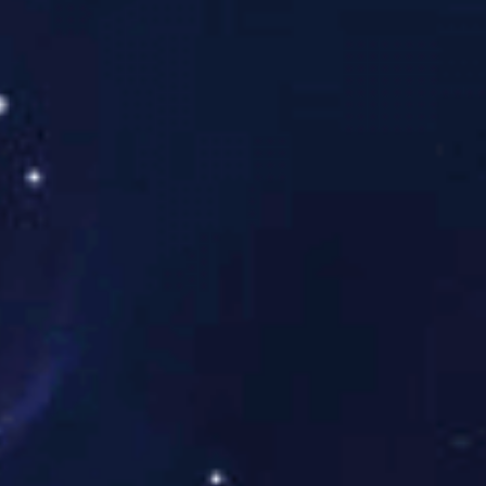
合队伍的整体阵容来决定，是选择高爆发输出还是持续作战
能力强的英雄，一定要避免出现阵容单一的问题。
此外，不同英雄之间的相互克制关系也非常值得关注。例
如，一些控制型英雄对于依赖技能输出的法师来说具有很好
的压制效果。因此，在选人阶段，不仅要考虑自己的喜好，
更要深入思考敌方可能选出的英雄，从而调整自己的选择。
此外，在团队配合上，不同角色间应有合理搭配，使得团队
在团战时发挥出最大的优势。
最后，练习多样化的英雄使用也是提升实力的重要方式。通
过熟悉不同类型和位置的英雄，可以让玩家在面对不同局势
时更加从容应对，无论是打击敌方还是保护队友，都能做到
游刃有余。这不仅提高了个人技术，也增强了整个团队在关
键时刻做出有效反应的能力。