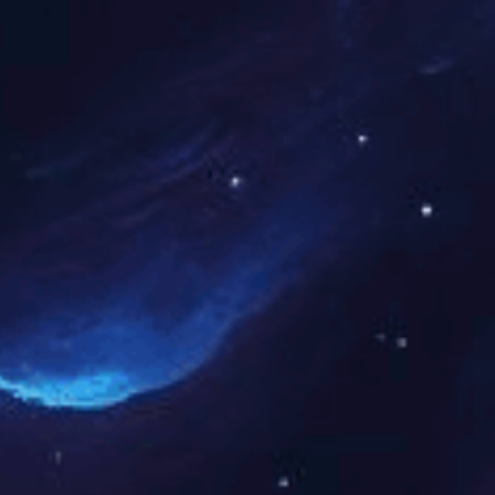
己的表现，提高技战术水平
教练组还会根据收集到的数
推测出他们可能采取哪些策
处，有助于持续提高个人表
总之，实时数据和视频回放
势。有计划、有针对性的训
总结：
通过以上四个方面，我们全面
形，再到团队精神与个人技
不仅仅是在追求胜利，更是
未来，希望更多类似于成都
这一充满激情与创意的领域