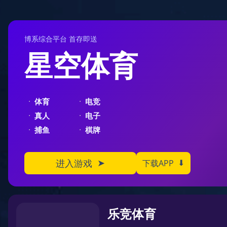
8
连接你的赛事视野，打造