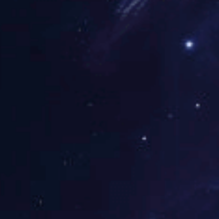
3、团队精神与
虽然团队合作是赢得胜利的重
并重”的理念。在这种理念指
确决策。
例如，在进行复杂动作时，
击。这种结合使得整个团队
球队还鼓励选手们分享各自
交流。这种氛围使得每个成
4、实时数据与
随着科技的发展，大数据和
进行详细分析，总结经验教