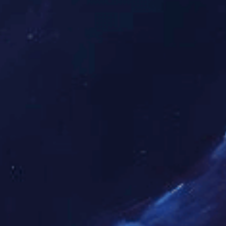
的应变能力，以便在瞬息万变
之一。
利用这些地形，不仅可以提高
队会选择快速冲刺并借助地形
街道上，他们可能会采用更为
，使得他们能够最大程度上发
战略方案。这样的准备工作使