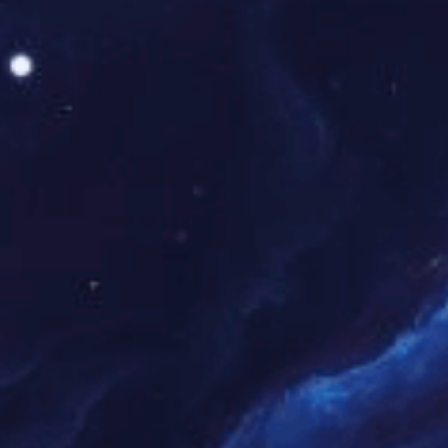
个人技术结合
要因素，但个人技术同样不可忽视。成都滑板队在发展之初，就
导下，每位成员不仅要加强自身技能训练，还需提高整体协作意
如果某位选手技术过硬，他可以很快完成动作并吸引注意力，而
无论是在单打独斗还是群体作战时，都能保持高度协调，提高了
技巧，比如新学到的一些花式动作或技巧，这样不仅提升了个人
员都愿意突破自我，为整个团队贡献力量，从而使胜利成为必然
视频回放应用
视频回放已逐渐成为现代体育竞技不可或缺的一部分。在成都滑
训。同时，通过监测赛事中的实时数据，如速度、跳跃高度等指