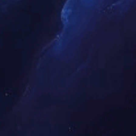
。
据，对下一场比赛制定更加科学合理的战略。例如，通过观察对
略，然后提前做好针对性的准备。此外，这样的数据化管理也让
现。
不仅提升了球队的信息化水平，也促进了战术实施过程中的科学
练方式，无疑为未来的发展奠定了坚实基础。
剖析了“成都滑板队战术解析：如何实现灵活转换与高效进攻策
术相辅相成，以及现代科技应用，无不体现出这支球队背后的深
在不断探索如何使自己变得更强大，更具竞争力。
滑板队这样的优秀团队崭露头角，共同推动中国滑板运动的发展
，让我们一起见证中国滑板运动的新辉煌！