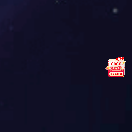
你可能感兴趣的内容
火箭队大前锋人选对比与战术功能
在篮球战术体系中，大前锋位置承担着攻防转换、篮板拼抢和
战术衔接...
2026-06-21
四字欧洲足球明星的传奇故事与辉
在欧洲足球的历史长河中，众多明星球员以其卓越的才华和辉
煌的成就...