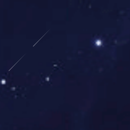
化恢复方案，使球队能在漫长赛季保持状态。皇马百分赛季
全队场均跑动距离达113公里，关键球员的赛季出勤率超过
90%，这背后是科学训练体系的强力支撑。
3、双雄争霸的竞技生态
皇马与巴萨的世纪对决，构成西甲高积分赛季的核心驱动
力。2011-2012赛季国家德比首回合，两队合计贡献43次射
门，比赛强度与竞技水准堪称欧冠决赛级别。这种顶级对抗
倒逼双方不断突破极限，皇马为打破巴萨垄断重金引进C
罗、卡卡等巨星，直接引发军备竞赛。
联赛中游球队的战术应对同样值得关注。面对超级强队，多
数球队选择收缩防守伺机反击，这客观上为皇马巴萨创造更
多控球进攻机会。当赛季皇马对阵后十名球队取得全胜，场
均进球3.2个，展现出碾压式统治力。弱旅的战术保守化反而