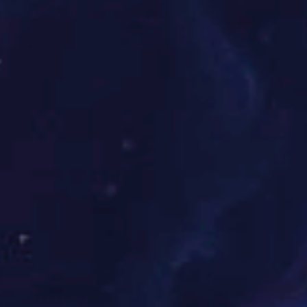
成为豪强刷分助推器。
裁判尺度与赛程安排的影响不容忽视。在关键争冠阶段，足
协为保障欧战成绩调整赛程，使豪门获得更多休整时间。
VAR技术的引入虽减少争议判罚，但也延长比赛净时间，客
观上增加了强队创造机会的窗口期。
4、纪录背后的时代意义
百分赛季标志着现代足球进入工业化竞争时代。皇马斥资
9.13亿欧元打造的银河战舰二期，证明巨额投入与科学管理
的结合能产生质变。这种模式虽引发财政公平争议，却为足
球俱乐部商业化运营提供新范式。巴萨同期拉玛西亚青训的
持续产出，则展现另一种可持续发展的可能。
高积分现象重塑联赛竞争格局，马竞的异军突起形成三足鼎
立之势。2013-2014赛季床单军团打破双雄垄断夺冠，促使