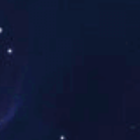
进攻效率，这为后续高积分赛季的诞生埋下伏笔。2008-
2012年间西甲进入战术革新期，瓜迪奥拉的Tiki-Taka与穆里
尼奥的防反体系碰撞，将联赛竞争强度推向新高度。
2011-2012赛季堪称积分爆炸的临界点，皇马与巴萨的双雄
争霸催生史无前例的得分狂潮。当赛季皇马豪取100分夺
冠，打破五大联赛单赛季积分纪录，而巴萨虽积91分仍屈居
亚军，这种"双超多强"的格局颠覆传统认知。两大豪门在38
轮联赛中合计攻入232球，展现出恐怖的进攻火力与稳定
性。
社会经济因素同样不可忽视，西班牙足球在2008年后逐步摆
脱经济危机影响，俱乐部通过全球化运营积累雄厚财力。电
视转播收入分配改革使豪门获得更多资源，持续引进顶级球
星构筑超级阵容。这种资源集中化趋势，为球队实现长期稳
定表现奠定物质基础。