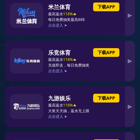
下载APP
西甲联赛最高积分：西甲联赛历史上积
分最高的赛季与球队
2026-04-21 15:24
阅读 40 次