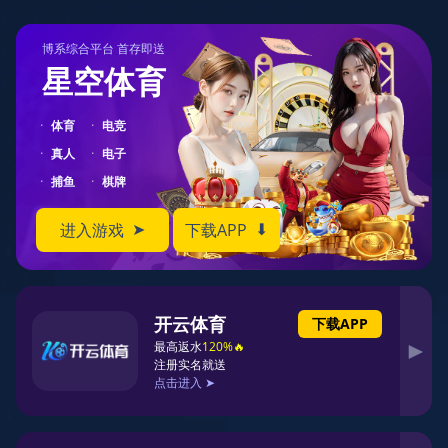
注册入口
8688体育
· 体育观看更便
捷
连接你的赛事视野，打造球迷专属的数字主场。
8688体育
网页版
提供多终端支持、高清视频、 实时比分与赛事推
荐，让你随时随地畅享体育内容。
网页端入口