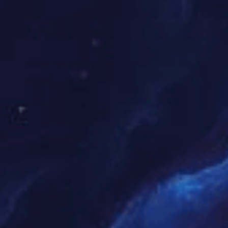
ID 识别并分析对手实力，是赢得比赛的一项重要技能。在此
次赛事中，成都乒乓球队通过细致观察研究，对各个对手进
行了全面评估。从其弱点到强项，都做到了心中有数，为制
定相应战术打下基础。
特别是在面对实力较强的对手时，他们能够迅速调整思路，
不再拘泥于之前设定好的计划，而是灵活变通，以期找到突
破口。这种敏锐洞察力使得他们在许多关键局面扭转乾坤，
将潜在威胁化解于无形之中。
总之，在面对不同风格、不同类型的竞争者时，成都队员表
现出了极高水平的信息整合能力。他们不仅关注自身技战术
运用，还注重从每场交锋中汲取经验，以便不断完善自我，
为未来赛事做好准备。
总结：