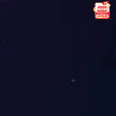
2026-06-07
西安极限运动队创下耐力新纪录引
西安极限运动队近日在耐力赛事中创下了新的纪录，这一壮举
不仅标志...
2026-04-19
CSGO战术解析RNG边路渗透体系的
本文将对《反恐精英：全球攻势》（CSGO）中的RNG战队边
路渗透体系进行...
2026-04-28