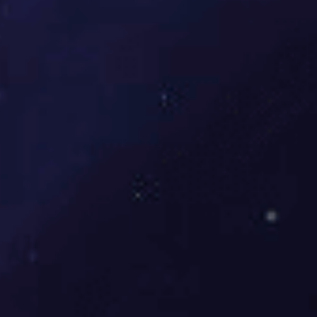
上一篇
杭州极限运动队实力崛起荣登全国…
下一篇
专访吴秀英揭秘街舞成功背后的努
你可能感兴趣的内容
北京街舞队员个人能力深度对比与
本文旨在对北京街舞队员的个人能力进行深度对比与分析，以
揭示团队...