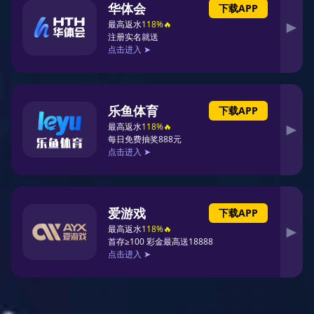
首页
体育动态
正文
本文将对上海篮球队的进攻战术进行深入解析，并对球员间
的配合进行深度剖析。文章首先概述了上海篮球队在战术布
局上的特点与优势，接着从四个方面详细探讨其进攻战术的
具体实施，包括战术体系、球员角色定位、配合默契程度及
应变能力等。通过分析这些关键因素，可以全面了解上海篮
球队在比赛中的表现和潜力。此外，文章还将结合实际案
例，为读者提供更加直观的理解，以期为广大篮球爱好者和
专业人士提供有价值的参考。
1、战术体系与整体布局
上海篮球队在进攻端展现出多样化的战术体系，其中以快速
反击和阵地进攻为主。在快速反击中，球队利用高速传导球
和灵活跑位，迅速找到空位投篮机会。这种风格不仅提高了