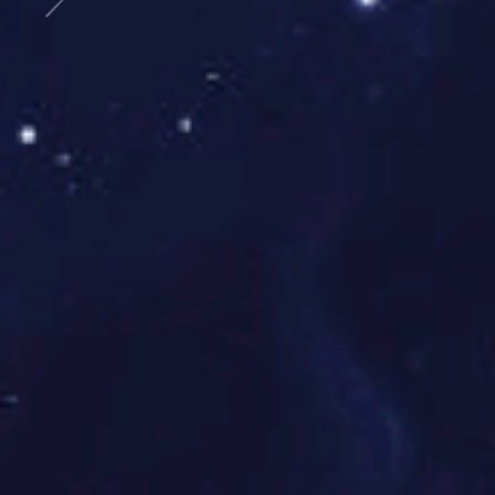
是形成良好配合基础的重要条件。尤其是在复杂情况下，如
快攻或半场阵地战时，队员之间及时的信息共享尤为关键。
通过训练中的不断磨合以及比赛中的实际运用，每名成员都
能逐渐适应彼此风格与习惯。这种信任感不仅提升了个人表
现，也促进了团队整体实力的发展，使得每一次进攻都充满
可能性。
例如，在某些关键比赛时刻，当局面陷入僵局时，球队往往
会依靠这种默契迅速做出决策，从而打破平衡，实现突破。
因此，提高配合默契程度无疑是提升球队竞技状态的一项重
要措施。
4、应变能力与临场调整
面对强劲敌手时，上海篮球队展现出了较强的应变能力。教
练组通常会根据比赛走势及时调整战略，例如改变防守策略