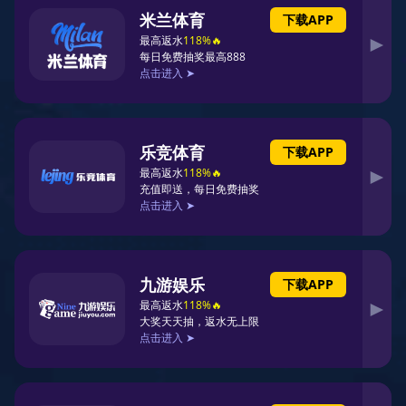
下载APP
上海篮球队进攻战术解析与球员配合深
度剖析
2026-06-20 16:14
阅读 26 次