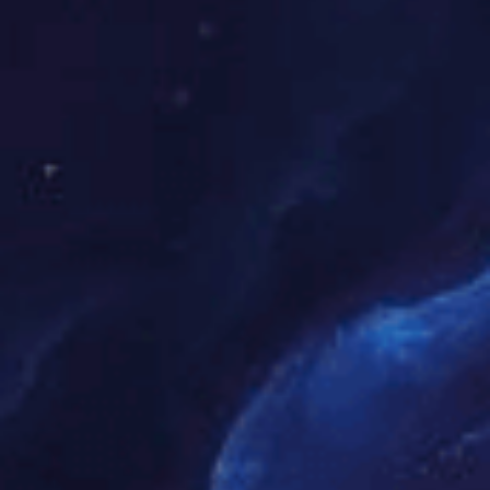
或是重新布置进攻模式，以适应不同类型对手带来的挑战。
这种灵活性使得他们在激烈竞争中不易受到影响。
例如，当遭遇到对方密集防守时，球队可能会选择加快转移
球速率，以寻找空档；而当外线命中率下降时，则会加强内
线攻击，通过罚球或者二次机会分数来稳住局势。这些即时
调整体现了教练组及全体成员敏锐的观察力和判断力。
Total而言，应变能力不仅仅体现在技术层面，更是一种心理
素质体现。在压力之下仍然能够保持冷静，并做出合理判
断，是高水平职业运动员必备素质之一，也是决定比赛胜负
的重要因素。
总结：
通过以上四个方面，我们可以看到上海篮球队在进攻战术上
的深厚底蕴，以及各个环节之间紧密相连的重要性。从整体
布局到个体角色，再到团队配合及临场调整，每一环节都是