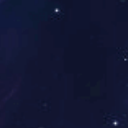
黄金时代的标志性球队
弗格森时代的曼联定义了英超首个黄金十年。从坎通纳的领
袖气质到贝克汉姆的圆月弯刀，从基恩的铁血防守到C罗的
华丽突破，这支球队始终将攻势足球与冠军基因完美融合。
1998-99赛季三冠王伟业不仅是荣誉巅峰，更创造了英超时
代最具传奇色彩的赛季叙事。
温格治下的阿森纳以艺术足球重塑英超审美。博格坎普的优
雅、亨利的犀利、维埃拉的统治力共同构建了行云流水的战
术体系。2003-04赛季49场不败的纪录至今未被打破，海布
里球场成为技术流足球的圣殿。这支枪手不仅赢得冠军，更
改变了英格兰足球的战术认知。
穆里尼奥初入切尔西时打造的钢铁之师，以创纪录的95分夺
冠宣告资本力量的崛起。特里与兰帕德的铁血精神，德罗巴
的关键先生属性，配合滴水不漏的防守体系，开创了功利足