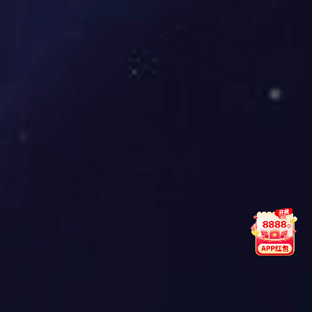
上一篇
广州飞盘队比赛经验的变革与热议…
下一篇
专访攀岩大师杨伟揭秘成功背后的
你可能感兴趣的内容
进口健身器材品牌排行：进口品牌的
随着健康生活理念的普及，进口健身器材凭借卓越品质和创新
技术成为...
2026-06-25