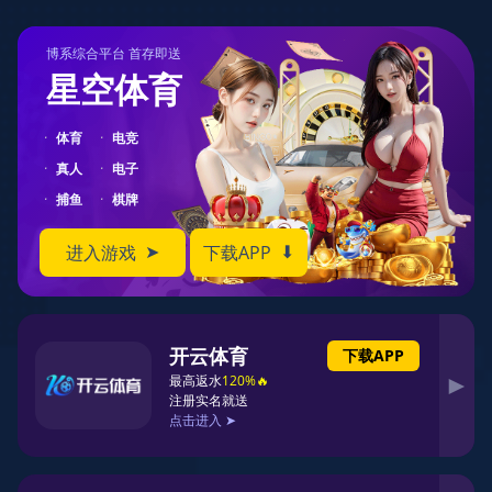
注册入口
8688体育
· 体育观看更便
捷
连接你的赛事视野，打造球迷专属的数字主场。
8688体育
网页版
提供多终端支持、高清视频、 实时比分与赛事推
荐，让你随时随地畅享体育内容。
网页端入口