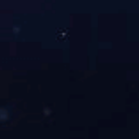
千叶市原对爱媛足球比赛分析与推
本文将对千叶市原对爱媛足球比赛进行深入分析，并分享相应
的推荐策...
2026-04-19
8688体育
8868体育【8688.com】， 8688足球专区实时更新比分和赛
况， 8688体育官网入口支持网页版访问与APP下载， 提供赛事
分析、视频集锦和足球篮球竞猜， 覆盖国内外热门赛事， 让用
户随时掌握高清体育直播。