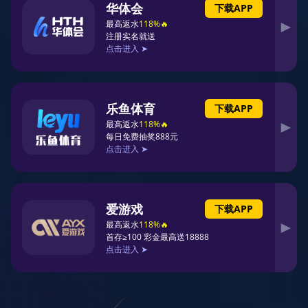
首页
体育动态
正文
西甲联赛的绿茵场上诞生过无数传奇，而费尔南多·托雷斯的
名字永远镌刻在其中。这位西班牙前锋以优雅的跑位、精准
的射术和关键时刻的大心脏，为球迷奉献了无数经典瞬间。
从马德里竞技的青涩少年到叱咤欧洲的超级射手，托雷斯的
职业生涯如同一部跌宕起伏的史诗。本文将聚焦他在西甲联
赛的进球精华，通过技术特点、关键战役、职业生涯轨迹与
精神传承四个维度，解析这位金童如何用双脚书写传奇。那
些划破夜空的凌空抽射、戏耍门将的轻巧挑射，以及绝境中
力挽狂澜的头槌破门，共同构筑了托雷斯在西班牙足球史上
不可磨灭的印记。
1、锋芒初露的青春岁月
2001年5月，17岁的托雷斯身披马竞战袍完成西甲首秀，青