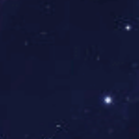
水，将速度、技巧与冷静完美融合。这个进球不仅帮助球队
终结七年德比不胜魔咒，更被《马卡报》称为“二十一世纪最
优雅的德比进球”。
在技术层面，托雷斯这一时期开发出更丰富的得分手段。面
对奥萨苏纳的门前混战，他背对球门用脚后跟磕球入网的创
意射门，展现出顶级前锋的球商。而在对阵比利亚雷亚尔的
比赛中，他在三人包夹下强行转身抽射破门，则凸显出超强
的身体控制能力。这些充满想象力的进球，构成了托雷斯西
甲生涯最璀璨的篇章。
3、逆境重生的精神图腾
2015年重返马竞时，历经英超磨砺的托雷斯已从追风少年蜕
变为精神领袖。面对巴萨的欧冠八强战，他抓住阿尔维斯冒
顶的机会高速前插，用标志性的推射远角打破僵局。这个进
球不仅点燃了卡尔德隆的夜空，更让世人看到：昔日的金童