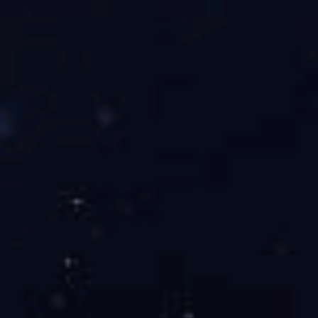
8688体育
8868体育【8688.com】， 8688足球专区实时更新比分和赛
况， 8688体育官网入口支持网页版访问与APP下载， 提供赛事
分析、视频集锦和足球篮球竞猜， 覆盖国内外热门赛事， 让用
户随时掌握高清体育直播。
联系我们
地址
support@zh-8688sports.com
快速导航
App下载