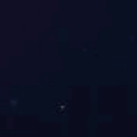
极限运动嘉年华精彩回顾上海街舞
在刚刚过去的极限运动嘉年华中，上海街舞队以其独特的节奏
魅力引起...
2026-05-27
郑宇伯对决杰森肖精彩视频回顾分
在近期的一场备受瞩目的对决中，郑宇伯与杰森肖展开了精彩
的较量。...
2026-05-26