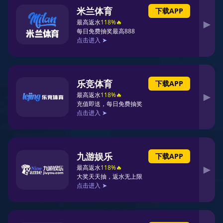
下载APP
西甲联赛托雷斯进球精选 回顾西甲传奇
时刻
2026-07-03 18:14
阅读 25 次