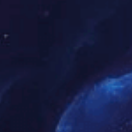
4、超越进球的永恒价值
托雷斯的西甲生涯共打入164球，但数字远不能概括他的全
部。那些关键战役中的进球，往往成为球队命运的转折点。
2008年保级关键战对阵维尔瓦，他在补时阶段力压后卫头槌
绝杀，这个进球不仅拯救了球队，更维系了马竞作为传统豪
门的尊严。正如《阿斯报》所言：有些进球的价值需要用历
史的天平衡量。
在技术传承层面，托雷斯影响了整整一代西班牙前锋。莫拉
塔的跑位选择、科克的中前场串联，都能看到他的影子。他
开创的“斜向穿插+反向射门”打法，成为西甲青训教材的经典
案例。就连对手阵营的年轻球员也坦言：研究托雷斯的录像
带，总能发现新的战术灵感。
当托雷斯在2019年宣布退役时，西甲官方制作了长达十分钟
的致敬视频。镜头扫过卡尔德隆的南看台，巨幅tifo上的9号