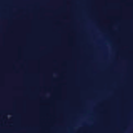
临场调整能力考验着教练团队的专业素养。诺维奇城在2022
赛季保级关键战中，主教练迪恩·史密斯通过半场变阵三中卫
扭转战局，替补登场的青训边锋上演助攻梅开二度。这种根
据对手弱点及时调整的战术弹性，往往能在保级生死战中创
造奇迹。
球迷文化支持
死忠球迷的坚定支持构成保级球队的精神堡垒。水晶宫主场
塞尔赫斯特公园球场每赛季保持95%的上座率，球迷组织鹰
眼军团用持续90分钟的高歌为球队注入能量。研究显示，该
队主场抢分率比客场高出42%，这种魔鬼主场效应多次帮助
球队逆转不利局面。
社区纽带建设强化着球队的生存根基。伯恩利俱乐部定期组
织球员参与社区服务，从慰问医院到指导青少年训练，这种