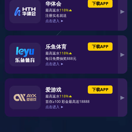
首页
体育动态
正文
英超联赛作为全球最具商业价值和竞技水平的足球联赛之
一，每年吸引着无数球迷的目光。然而，在这片星光熠熠的
舞台上，除了豪门球队的争冠传奇，还有一群常年游走于降
级边缘的保级球队，他们用独特的生存智慧在激烈的竞争中
延续着希望。这些球队或许缺乏顶级球星和庞大资金，却凭
借精明的运营策略、务实的战术体系、深厚的青训根基以及
顽强的精神力量，一次次化解危机。本文将深入剖析英超保
级球队的生存密码，揭示他们如何在资源有限的条件下，通
过精准定位和灵活应变实现逆风突围，为足球世界提供另一
种值得尊敬的生存样本。
俱乐部运营策略
英超保级球队的生存根基往往建立在理性务实的运营策略之