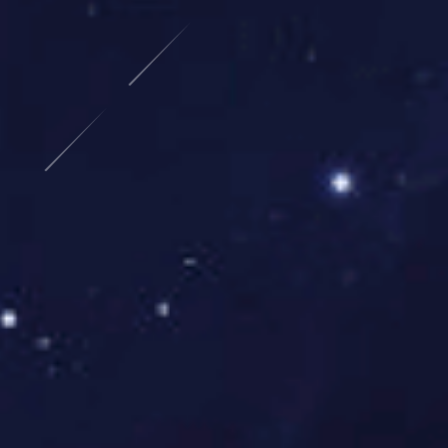
本，更塑造出球队顽强拼搏的精神特质，成为保级战役中的
无形战力。
主教练战术智慧
保级球队的主教练往往展现出卓越的战术创造力。谢菲尔德
联在2020赛季使用创新的3-5-2阵型，通过翼卫前插创造局
部人数优势，将有限的球员能力转化为体系战斗力。这种扬
长避短的战术设计，帮助球队在当赛季成功保级并取得联赛
第九的佳绩。
防守反击是保级球队的常规战术选择。伯恩利坚持4-4-2双后
腰体系，强调防守纪律性和反击效率，门将大脚找中锋的简
洁打法屡屡奏效。数据显示，他们通过定位球和反击取得的
进球占比达到63%，这种高效转化能力成为保级的重要保
障。