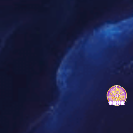
深度互动培育出超乎寻常的忠诚度。当球队陷入保级泥潭
时，当地居民自发组织众筹活动，用实际行动支持俱乐部渡
过难关。
文化传承为保级战役注入历史厚重感。阿斯顿维拉在2020年
保级成功后，球迷在维拉公园球场展示历代功勋球员的巨幅
TIFO，用俱乐部136年的历史激励现役球员。这种跨越时空
的精神传承，帮助球队在逆境中保持战斗信念，最终完成保
级奇迹。
总结：
英超保级球队的生存之道，本质上是资源约束下的精准定位
与极致创新。从理性务实的俱乐部运营到深耕细作的青训体
系，从灵活多变的战术设计到深入骨髓的球迷文化，这些要
素共同构筑起独特的生存生态系统。他们证明在商业化高度
发达的现代足球中，中小俱乐部完全可以通过体系化建设找
到生存空间，用智慧和韧性弥补资源差距。