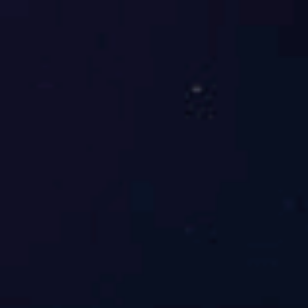
楼梯上的足球明星静思人生与梦想
本文围绕“楼梯上的足球明星静思人生与梦想的交汇点”这一主
题展...
2026-08-02
武汉滑板队技术交流与创新探讨滑
本文旨在探讨武汉滑板队在技术交流与创新方面的努力，并分
析滑板运...
2026-04-21
圣诞大战湖人对勇士全场精彩视频