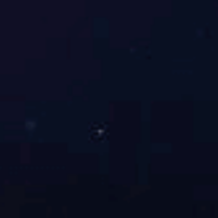
开了一场...
2026-07-30
西甲现役球员中谁已达成百球成就
西甲联赛作为全球最具影响力的足球赛事之一，始终是顶级射
手的竞技...
2026-05-30
8688体育
8868体育【8688.com】， 8688足球专区实时更新比分和赛
况， 8688体育官网入口支持网页版访问与APP下载， 提供赛事