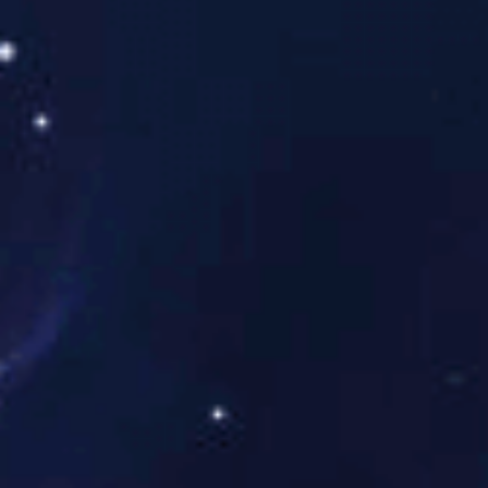
够在关键时刻为球队提供稳定性。同时，年轻球员的崭露头
角也为球队注入了新的活力，使得千叶市原在进攻端展现出
更多的变化。
反观爱媛FC，则是一支以坚韧著称的球队。他们在防守端非
常顽强，虽然攻击力相对较弱，但他们往往能够依靠紧凑的
防线来抵挡对手。在最近的一些比赛中，爱媛FC展现出了良
好的斗志，通过团队配合和顽强拼搏取得了一定的成绩，这
使得他们在面对任何对手时都不能被低估。
综合来看，两队都有自身独特之处。千叶市原更倾向于快速
进攻，而爱媛FC则注重稳固防守。这种风格上的差异将直接
影响到比赛过程及结果，因此了解各自特点是制定合理推荐
策略的重要前提。
2、近期状态与交锋记录