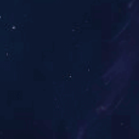
首页
体育动态
正
广州网球队近期在全国范围
广和普及网球运动方面所作
次，探讨广州地区网球文化
潜力与趋势。通过这些方面
及。
1、广州网球队
广州网球队近年来在各类比
性化训练计划，以提高他们
中取得优异成绩。
除了常规的技术训练外，广
监测队员们的身体状态，以