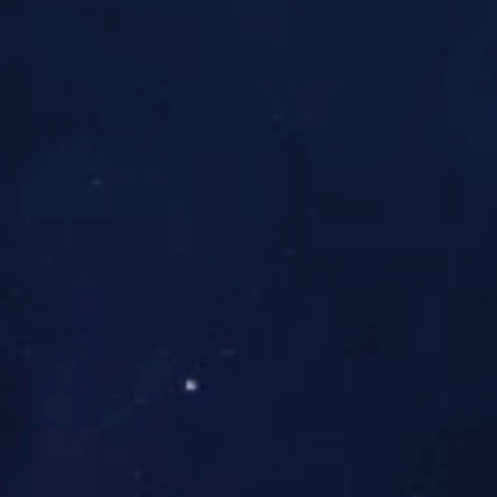
越表现，也标志着广州市在推
广州网球队的训练与发展；其
后，展望未来广州网球的发展
这项运动在全国范围内的普
重根据每位队员的特点制定个
分发挥自身优势，从而在比赛
现代科学手段，通过专业设备
练，提高队员们对不同战术变