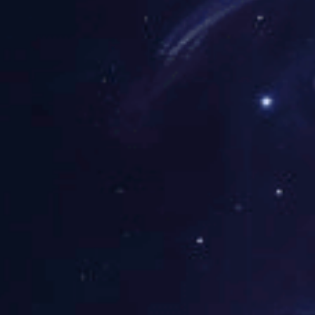
的重要基地。
3、城市基础设
广州市政府非常重视体育基
化综合性体育场馆，其中包
为全民健身提供便利。
除了硬件设施外，广州市还
引了大量青少年参赛，同时
技体育带来的乐趣。
同时，政府也通过政策引导
施为本地培养新生代优秀选
4、未来发展潜