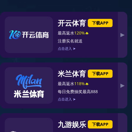
App
公司
体育
注册入口
简介
动态
便捷
、高清视频、 实时比分与