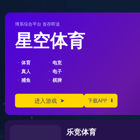
8
连接你的赛事视野，打造