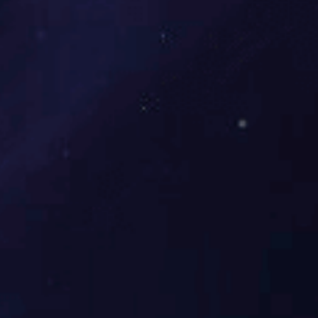
全国范围内将会涌现出越来越多优秀的新生代人才，他们将在这
中国最具活力和潜力的发展区域之一，广州市无疑将在今后的发
峰！
推…
王